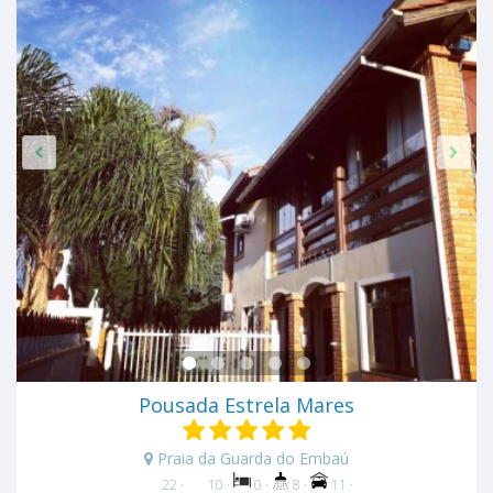
Pousada Estrela Mares
Praia da Guarda do Embaú
22 ·
10 ·
0 ·
8 ·
11 ·