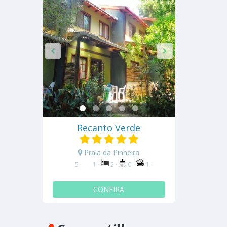
Recanto Verde
Praia da Pinheira
5 ·
1 ·
2 ·
0 ·
1 ·
CONFIRA