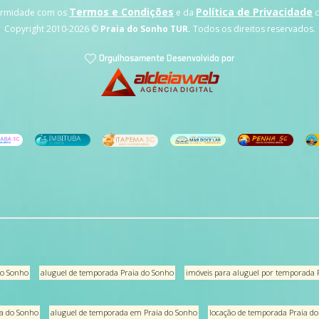
Termos e Condições
Política de Privacidade
formidade com os
e da
Copyright 2010-
2026 ©
Praia do Sonho TUR.
Todos os direitos reservados.
do Sonho
aluguel de temporada Praia do Sonho
imóveis para aluguel por temporada 
a do Sonho
aluguel de temporada em Praia do Sonho
locação de temporada Praia d