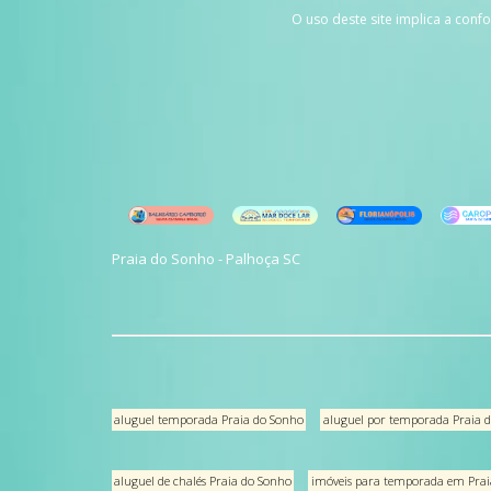
O uso deste site implica a con
Praia do Sonho - Palhoça SC
aluguel temporada Praia do Sonho
aluguel por temporada Praia 
aluguel de chalés Praia do Sonho
imóveis para temporada em Prai