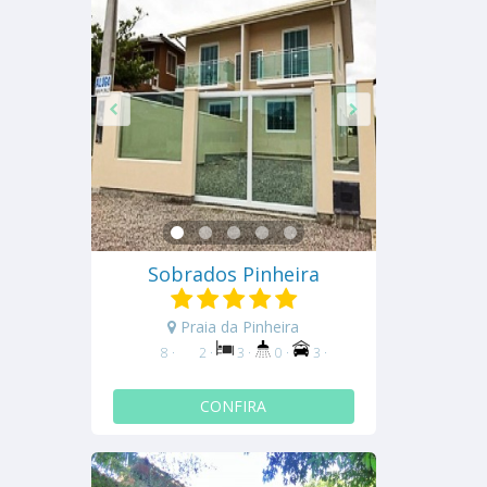
Sobrados Pinheira
Praia da Pinheira
8 ·
2 ·
3 ·
0 ·
3 ·
CONFIRA