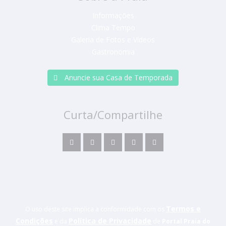
Informações
Clima Tempo
Galeria de Fotos e Vídeos
Gastronomia
Anuncie sua Casa de Temporada
Curta/Compartilhe
Termos e
O uso deste site implica a conformidade com os
Condições
Política de Privacidade
e da
de
Portal Praia do