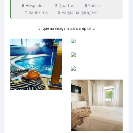
6
Hóspedes
2
Quartos
0
Suítes
1
Banheiros
5
Vagas na garagem
Clique na imagem para ampliar