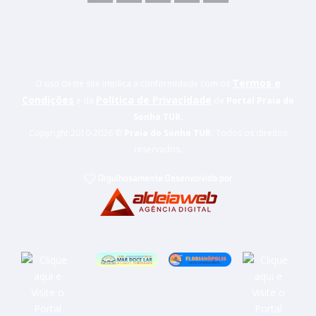
Termos e
O uso deste site implica a conformidade com os
Condições
Política de Privacidade
e da
de
Portal Praia do
Sonho TUR.
Copyright 2010-
2026 ©
Praia do Sonho TUR.
Todos os direitos
reservados.