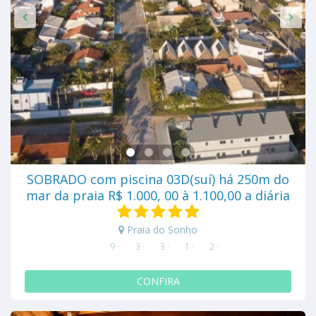
SOBRADO com piscina 03D(suí) há 250m do
mar da praia R$ 1.000, 00 à 1.100,00 a diária
Praia do Sonho
9 ·
3 ·
3 ·
1 ·
2 ·
CONFIRA