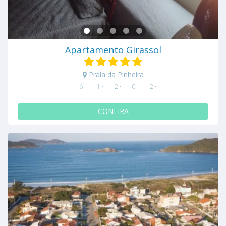
Apartamento Girassol
Praia da Pinheira
6 ·
1 ·
2 ·
0 ·
2 ·
CONFIRA