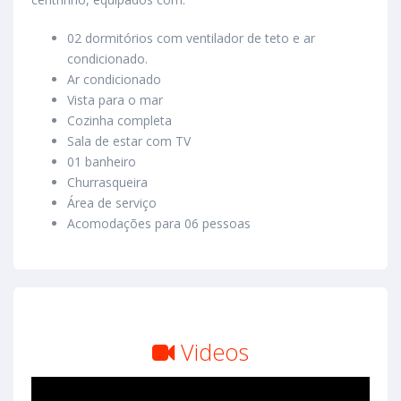
02 dormitórios com ventilador de teto e ar
condicionado.
Ar condicionado
Vista para o mar
Cozinha completa
Sala de estar com TV
01 banheiro
Churrasqueira
Área de serviço
Acomodações para 06 pessoas
Videos