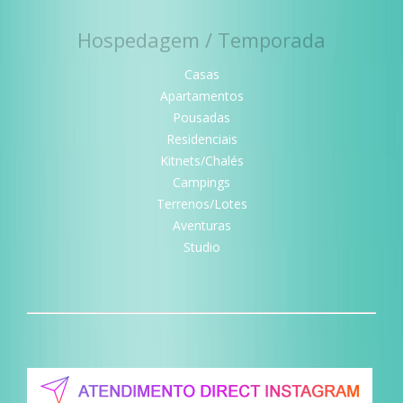
Hospedagem / Temporada
Casas
Apartamentos
Pousadas
Residenciais
Kitnets/Chalés
Campings
Terrenos/Lotes
Aventuras
Studio