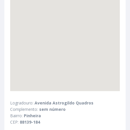
Logradouro:
Avenida Astrogildo Quadros
Complemento:
sem número
Bairro:
Pinheira
CEP:
88139-184