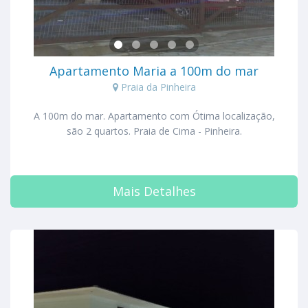
Apartamento Maria a 100m do mar
Praia da Pinheira
A 100m do mar. Apartamento com Ótima localização,
são 2 quartos. Praia de Cima - Pinheira.
Mais Detalhes