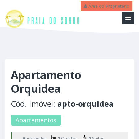
Área do Proprietário
Apartamento
Orquidea
Cód. Imóvel:
apto-orquidea
Apartamentos
6
Hóspedes
2
Quartos
0
Suítes