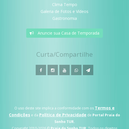
Clima Tempo
Galeria de Fotos e Vídeos
Gastronomia
Anuncie sua Casa de Temporada
Curta/Compartilhe
Termos e
O uso deste site implica a conformidade com os
Condições
Política de Privacidade
e da
de
Portal Praia do
Sonho TUR.
Copyright 2010-
2026 ©
Praia do Sonho TUR.
Todos os direitos